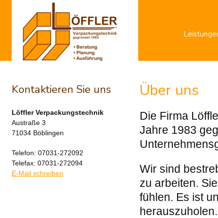
Leistunge
Über uns
Kontaktieren Sie uns
Löffler Verpackungstechnik
Die Firma Löffl
Austraße 3
Jahre
1983
g
eg
71034 Böblingen
Unternehmensge
Telefon: 07031-272092
Telefax: 07031-272094
Wir sind bestr
E-Mail schreiben
zu arbeiten. Si
fühlen. Es ist 
herauszuholen. 