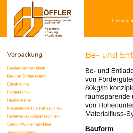
Leistunge
Be- und En
Verpackung
Banderoliermaschinen
Be- und Entlade
Be- und Entladeband
von Fördergüte
Etikettierung
80kg/m konzipie
Fördertechnik
raumsparende 
Handsysteme
von Höhenunter
Klebebandverschließmaschinen
Materialfluss-S
Reifenverpackungsmaschinen
Stretch-/Wickelmaschinen
Bauform
Teleskopförderer