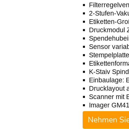
Filterregelve
2-Stufen-Va
Etiketten-Gr
Druckmodul 
Spendehubei
Sensor variab
Stempelplatt
Etikettenfor
K-Staiv Spind
Einbaulage: E
Drucklayout a
Scanner mit 
Imager GM41
Nehmen Sie