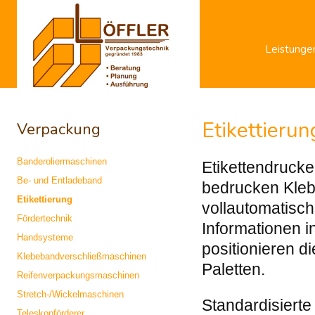
Leistunge
Etikettierun
Verpackung
Banderoliermaschinen
Etikettendruck
Be- und Entladeband
bedrucken Kleb
Etikettierung
vollautomatisch
Fördertechnik
Informationen i
Handsysteme
positionieren d
Klebebandverschließmaschinen
Paletten.
Reifenverpackungsmaschinen
Stretch-/Wickelmaschinen
Standardisierte
Teleskopförderer