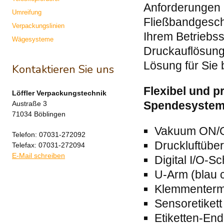
Anforderungen
Umreifung
Fließbandgesch
Verpackungslinien
Ihrem Betriebss
Wägesysteme
Druckauflösung, 
Lösung für Sie 
Kontaktieren Sie uns
Flexibel und p
Löffler Verpackungstechnik
Spendesyste
Austraße 3
71034 Böblingen
Vakuum ON/
Telefon: 07031-272092
Druckluftübe
Telefax: 07031-272094
E-Mail schreiben
Digital I/O-Sc
U-Arm (blau c
Klemmenterm
Sensoretikett
Etiketten-En